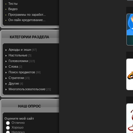
Тесты
Видео
Программы по заработ...
Он-лайн кредитование...
КАТЕГОРИИ РАЗДЕЛА
Аркады и экшн
[67]
Настольные
[5]
Головоломки
[115]
Слова
[2]
Поиск предметов
[68]
Стратегии
[15]
Другие
[4]
Многопользовательские
[21]
НАШ ОПРОС
Оцените мой сайт
Отлично
Хорошо
Неплохо