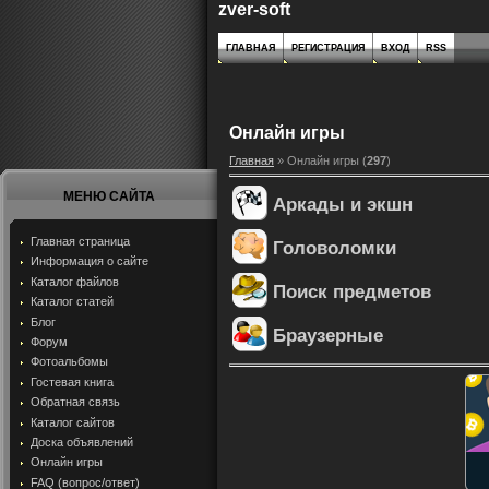
zver-soft
ГЛАВНАЯ
РЕГИСТРАЦИЯ
ВХОД
RSS
Онлайн игры
Главная
»
Онлайн игры
(
297
)
МЕНЮ САЙТА
Аркады и экшн
Главная страница
Головоломки
Информация о сайте
Каталог файлов
Поиск предметов
Каталог статей
Блог
Браузерные
Форум
Фотоальбомы
Гостевая книга
Обратная связь
Каталог сайтов
Доска объявлений
Онлайн игры
FAQ (вопрос/ответ)