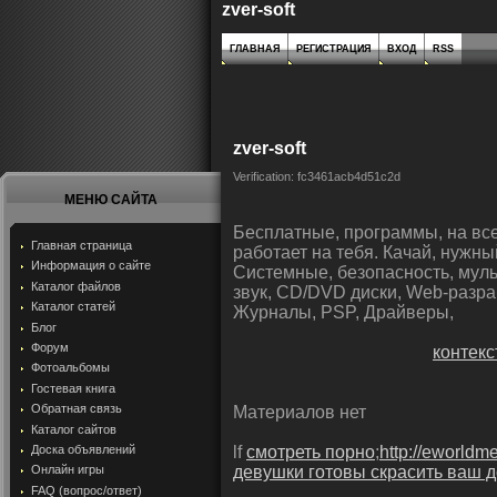
zver-soft
ГЛАВНАЯ
РЕГИСТРАЦИЯ
ВХОД
RSS
zver-soft
Verification: fc3461acb4d51c2d
МЕНЮ САЙТА
Бесплатные, программы, на все
Главная страница
работает на тебя. Качай, нужны
Информация о сайте
Системные, безопасность, мульт
Каталог файлов
звук, CD/DVD диски, Web-разраб
Каталог статей
Журналы, PSP, Драйверы,
Блог
Форум
контек
Фотоальбомы
Гостевая книга
Обратная связь
Материалов нет
Каталог сайтов
Доска объявлений
lf
смотреть порно
;
http://eworldme
Онлайн игры
девушки готовы скрасить ваш д
FAQ (вопрос/ответ)