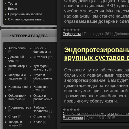
Cотрудники ЦОП "Доцент" быстр
Тесты
написанию диплома, ВКР, курсо
Видео
учебного заведения. Мы надеемс
Программы по заработ...
нас однажды, вы станете нашим
Он-лайн кредитование...
оправдаем ваше доверие и сде
Рефераты
|
Переходов:
361
|
Добавил
КАТЕГОРИИ РАЗДЕЛА
Эндопротезирован
Автомобили
Бизнес и
[0]
финансы
[0]
крупных суставов 
Домашний
Интернет
[67]
очаг
[0]
Компьютеры
Культура и
Основным путем, обеспечивающ
[0]
искусство
[0]
больных с медиальными перело
Медицина и
Наука и
здоровье
образование
[1]
эндопротезирование. Вам будет
[1]
цементное эндопротезирование 
Непознанное
Новости и
используется при значительной 
[0]
СМИ
[0]
травмированного или больного т
Общество и
Отдых и
политика
развлечения
[0]
привычному образу жизни.
[1]
Производство
Работа и
[0]
заработок
[0]
Специализированная медицинская п
Спорт
Справки
[0]
[0]
Викторович
|
Дата:
16.01.2015
Товары и
Юмор
[0]
услуги
[0]