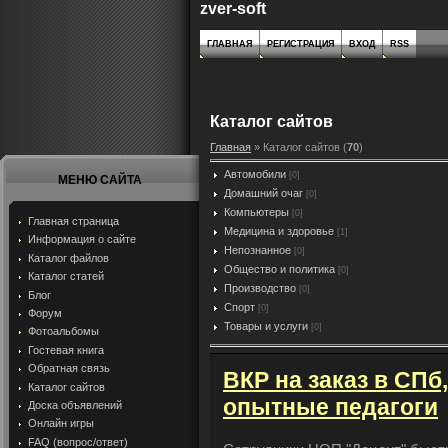
zver-soft
ГЛАВНАЯ
РЕГИСТРАЦИЯ
ВХОД
RSS
Каталог сайтов
Главная
»
Каталог сайтов
(
70
)
Автомобили
[0]
МЕНЮ САЙТА
Домашний очаг
[0]
Компьютеры
[0]
Главная страница
Медицина и здоровье
[1]
Информация о сайте
Непознанное
[0]
Каталог файлов
Общество и политика
[0]
Каталог статей
Производство
[0]
Блог
Спорт
[0]
Форум
Товары и услуги
[0]
Фотоальбомы
Гостевая книга
Обратная связь
ВКР на заказ в СПб,
Каталог сайтов
опытные педагоги
Доска объявлений
Онлайн игры
FAQ (вопрос/ответ)