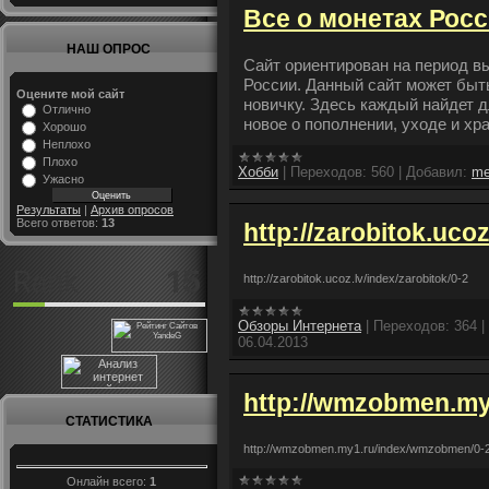
Все о монетах Рос
НАШ ОПРОС
Сайт ориентирован на период 
России. Данный сайт может быть
Оцените мой сайт
новичку. Здесь каждый найдет дл
Отлично
новое о пополнении, уходе и хр
Хорошо
Неплохо
Плохо
Хобби
|
Переходов:
560
|
Добавил:
me
Ужасно
Результаты
|
Архив опросов
Всего ответов:
13
http://zarobitok.ucoz
http://zarobitok.ucoz.lv/index/zarobitok/0-2
Обзоры Интернета
|
Переходов:
364
|
06.04.2013
http://wmzobmen.my
СТАТИСТИКА
http://wmzobmen.my1.ru/index/wmzobmen/0-
Онлайн всего:
1