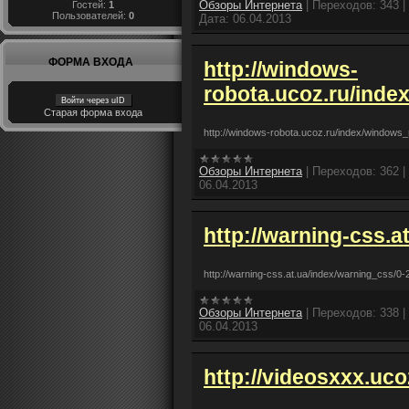
Обзоры Интернета
|
Переходов:
343
|
Гостей:
1
Пользователей:
0
Дата:
06.04.2013
ФОРМА ВХОДА
http://windows-
robota.ucoz.ru/inde
Войти через uID
Старая форма входа
http://windows-robota.ucoz.ru/index/windows_
Обзоры Интернета
|
Переходов:
362
|
06.04.2013
http://warning-css.a
http://warning-css.at.ua/index/warning_css/0-
Обзоры Интернета
|
Переходов:
338
|
06.04.2013
http://videosxxx.uco